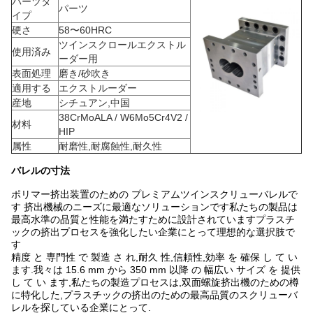
パーツタ
パーツ
イプ
硬さ
58〜60HRC
ツインスクロールエクストル
使用済み
ーダー用
表面処理
磨き/砂吹き
適用する
エクストルーダー
産地
シチュアン,中国
38CrMoALA / W6Mo5Cr4V2 /
材料
HIP
属性
耐磨性,耐腐蝕性,耐久性
バレルの寸法
ポリマー挤出装置のための プレミアムツインスクリューバレルで
す 挤出機械のニーズに最適なソリューションです私たちの製品は
最高水準の品質と性能を満たすために設計されていますプラスチ
ックの挤出プロセスを強化したい企業にとって理想的な選択肢で
す
精度 と 専門性 で 製造 さ れ,耐久 性,信頼性,効率 を 確保 し て い
ます.我々は 15.6 mm から 350 mm 以降 の 幅広い サイズ を 提供
し て い ます,私たちの製造プロセスは,双面螺旋挤出機のための樽
に特化した,プラスチックの挤出のための最高品質のスクリューバ
レルを探している企業にとって.