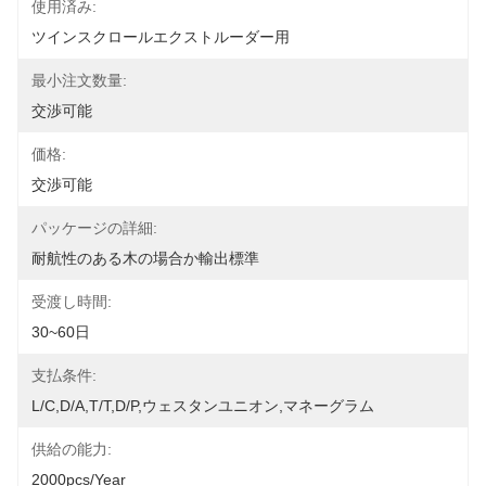
使用済み:
ツインスクロールエクストルーダー用
最小注文数量:
交渉可能
価格:
交渉可能
パッケージの詳細:
耐航性のある木の場合か輸出標準
受渡し時間:
30~60日
支払条件:
L/C,D/A,T/T,D/P,ウェスタンユニオン,マネーグラム
供給の能力:
2000pcs/year