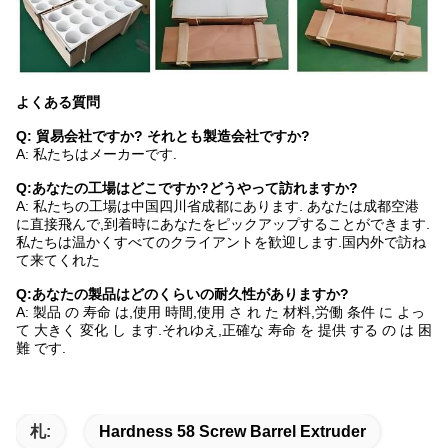
よくある質問
Q: 貿易会社ですか? それとも製造会社ですか?
A: 私たちはメーカーです.
Q:あなたの工場はどこですか?どうやって訪れますか?
A: 私たちの工場は中国四川省成都にあります. あなたは成都空港
に直接飛んで,到着時にあなたをピックアップすることができます.
私たちは温かくすべてのクライアントを歓迎します.国内外で訪ね
て来てくれた
Q:あなたの製品はどのくらいの耐久性がありますか?
A: 製品 の 寿命 は,使用 時間,使用 さ れ た 材料,労働 条件 に よっ
て 大きく 変化 し ます.それゆえ,正確な 寿命 を 提供 する の は 困
難 です.
札:
Hardness 58 Screw Barrel Extruder