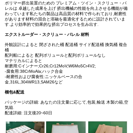
ポリマー挤出装置のための プレミアム・ツイン・スクリュー・バ
レルは 卓越した成果を上げ 挤出機械の性能を向上させる機能が備
わっています私たちの製品は高品質の材料で作られており,耐磨性
があります材料の混合と溶融を最適化するために設計されていま
す.より効率的で効果的な挤出プロセスを生み出す.
エクストルーダー・スクリュー・バレル
材料
外観設計によると 閉ざされた桶 配送桶 サイド配送桶 換気桶 複合
桶
配列船によると 配列ボリュールと配列ボリュールなし
マテリカルによると
耐磨用:Cインナー;Cr26;Cr12MoV;W6Mo5Cr4V2;
-腐食用:38CrMoAla;ハック合金
-耐磨性および腐食性:ニッケルベースの合
金,316L,304WR13,SAM26など
梱包&配送
パッケージの詳細: あなたの注文量に応じて,包装,輸送 木製の箱,空
気箱.
配達詳細: 注文後20~60日