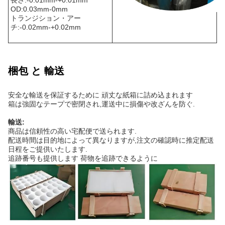
OD:0.03mm-0mm
トランジション・アー
チ:-0.02mm-+0.02mm
梱包 と 輸送
安全な輸送を保証するために 頑丈な紙箱に詰め込まれます
箱は強固なテープで密閉され,運送中に損傷や改ざんを防ぐ.
輸送:
商品は信頼性の高い宅配便で送られます.
配送時間は目的地によって異なりますが,注文の確認時に推定配送
日程をご提供いたします.
追跡番号も提供します 荷物を追跡できるように