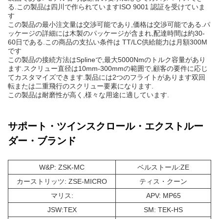
る.この製品は四川で作られていますISO 9001 認証を受けていま
す
この製品の最小注文量は交渉可能であり,価格は交渉可能である.パ
ッケージの詳細には木製のパッケージが含まれ,配達時間は約30-
60日である.この商品の支払い条件は TT/LC供給能力は月額300M
です
この製品の接続方法はSplineで,最大5000Nmのトルク容量があり
ます.スクリュー直径は10mm-300mmの範囲で,顧客の要件に応じ
てカスタマイズできます.製品には2つのフライトがあります双回
転または二重飛行のスクリュー要素になります.
この製品は耐磨性が高く,様々な用途に適しています.
サポート・ツインスクロール・エクストルー
ダー・ブランド
W&P: ZSK-MC
ベルストール:ZE
カーストリッツ: ZSE-MICRO
ティス・クーン
マリス:
APV: MP65
JSW:TEX
SM: TEK-HS