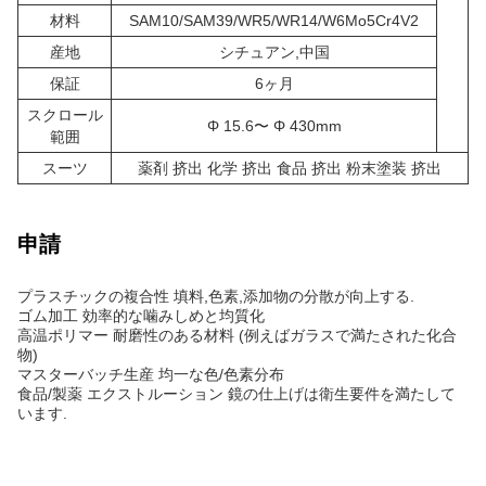
材料
SAM10/SAM39/WR5/WR14/W6Mo5Cr4V2
産地
シチュアン,中国
保証
6ヶ月
スクロール
Φ 15.6〜 Φ 430mm
範囲
スーツ
薬剤 挤出 化学 挤出 食品 挤出 粉末塗装 挤出
申請
プラスチックの複合性 填料,色素,添加物の分散が向上する.
ゴム加工 効率的な噛みしめと均質化
高温ポリマー 耐磨性のある材料 (例えばガラスで満たされた化合
物)
マスターバッチ生産 均一な色/色素分布
食品/製薬 エクストルーション 鏡の仕上げは衛生要件を満たして
います.