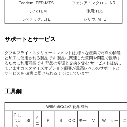
Feddem: FED-MTS
フェシア・マクロス: NRII
トシバ:TEM
使用:TDS
ラベテック: LTE
シザウ: MTE
サポートとサービス
ダブルフライトスクリューエレメントは,様々な産業で材料の輸送
と加工に使用される製品です.製品に関連した質問や問題で援助す
るために利用可能です.部品の修理と交換を含む サービスも提供し
ていますカスタマイズオプション顧客が最高レベルのサポートと
サービスを 確実に受けられるようにしています
工具鋼
W6Mo5Cr4V2 化学成分
C に
ミ
つい
SI
P
S
C.C.
モー
V
W
クー
ニ
ニ
て