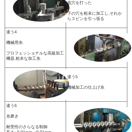
底穴を打った
下の穴を粗末に加工し,それか
らスピンを引っ張る
違う4
機械用糸
プロフェッショナルな高級加工
機器,粗末な加工糸
違う5
機械加工の仕上げ糸
違う6
糸磨き
耐受性のさらなる制御
長さ:-0.01mm-+0.01mm