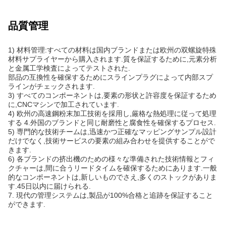
品質管理
1) 材料管理:すべての材料は国内ブランドまたは欧州の双螺旋特殊
材料サプライヤーから購入されます.質を保証するために,元素分析
と金属工学検査によってテストされた.
部品の互換性を確保するためにスラインプラグによって内部スプ
ラインがチェックされます.
3) すべてのコンポーネントは,要素の形状と許容度を保証するため
に,CNCマシンで加工されています.
4) 欧州の高速鋼粉末加工技術を採用し,厳格な熱処理に従って処理
する 4.外国のブランドと同じ耐磨性と腐食性を確保するプロセス.
5) 専門的な技術チームは,迅速かつ正確なマッピングサンプル設計
だけでなく,技術サービスの要素の組み合わせを提供することがで
きます.
6) 各ブランドの挤出機のための様々な準備された技術情報とフィ
クチャーは,間に合うリードタイムを確保するためにあります.一般
的なコンポーネントは,新しいものでさえ,多くのストックがありま
す.45日以内に届けられる.
7. 現代の管理システムは,製品が100%合格と追跡を保証すること
ができます.