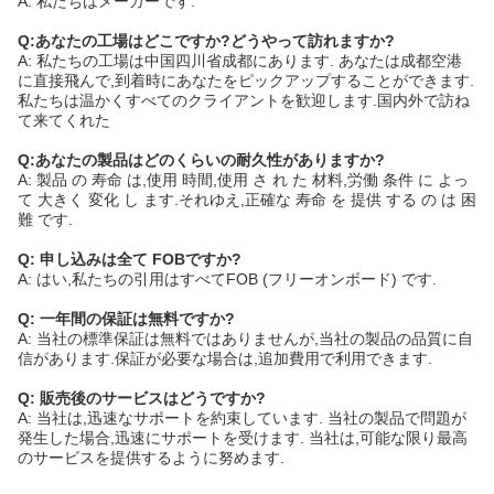
A: 私たちはメーカーです.
Q:あなたの工場はどこですか?どうやって訪れますか?
A: 私たちの工場は中国四川省成都にあります. あなたは成都空港
に直接飛んで,到着時にあなたをピックアップすることができます.
私たちは温かくすべてのクライアントを歓迎します.国内外で訪ね
て来てくれた
Q:あなたの製品はどのくらいの耐久性がありますか?
A: 製品 の 寿命 は,使用 時間,使用 さ れ た 材料,労働 条件 に よっ
て 大きく 変化 し ます.それゆえ,正確な 寿命 を 提供 する の は 困
難 です.
Q: 申し込みは全て FOBですか?
A: はい,私たちの引用はすべてFOB (フリーオンボード) です.
Q: 一年間の保証は無料ですか?
A: 当社の標準保証は無料ではありませんが,当社の製品の品質に自
信があります.保証が必要な場合は,追加費用で利用できます.
Q: 販売後のサービスはどうですか?
A: 当社は,迅速なサポートを約束しています. 当社の製品で問題が
発生した場合,迅速にサポートを受けます. 当社は,可能な限り最高
のサービスを提供するように努めます.