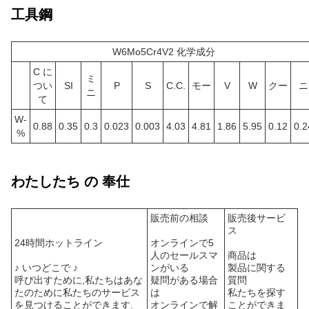
工具鋼
W6Mo5Cr4V2 化学成分
C に
ミ
つい
SI
P
S
C.C.
モー
V
W
クー
ニ
ニ
て
W-
0.88
0.35
0.3
0.023
0.003
4.03
4.81
1.86
5.95
0.12
0.2
%
わたしたち の 奉仕
販売前の相談
販売後サービ
ス
24時間ホットライン
オンラインで5
人のセールスマ
商品は
♪ いつどこで ♪
ンがいる
製品に関する
呼び出すために,私たちはあな
疑問がある場合
質問
たのために私たちのサービス
は
私たちを探す
を見つけることができます.
オンラインで解
ことができま