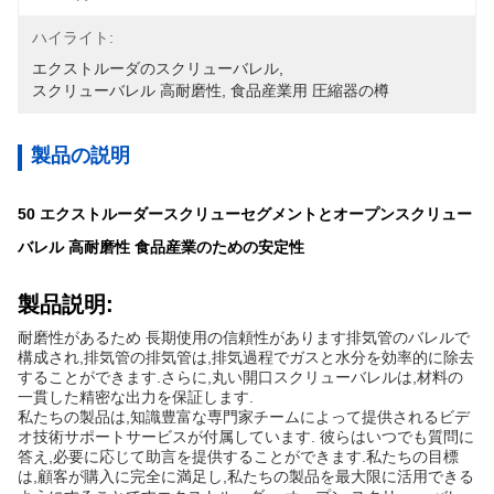
ハイライト:
エクストルーダのスクリューバレル
, 
スクリューバレル 高耐磨性
, 
食品産業用 圧縮器の樽
製品の説明
50 エクストルーダースクリューセグメントとオープンスクリュー
バレル 高耐磨性 食品産業のための安定性
製品説明:
耐磨性があるため 長期使用の信頼性があります排気管のバレルで
構成され,排気管の排気管は,排気過程でガスと水分を効率的に除去
することができます.さらに,丸い開口スクリューバレルは,材料の
一貫した精密な出力を保証します.
私たちの製品は,知識豊富な専門家チームによって提供されるビデ
オ技術サポートサービスが付属しています. 彼らはいつでも質問に
答え,必要に応じて助言を提供することができます.私たちの目標
は,顧客が購入に完全に満足し,私たちの製品を最大限に活用できる