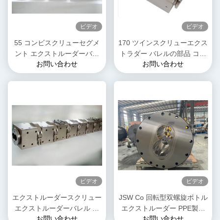
ビデオ
ビデオ
55 コンビスクリューセグメ
170 ツインスクリューエクス
ント エクストルーダーバレ
トラダー バレルの部品 コン
お問い合わせ
お問い合わせ
ル 高耐磨性 安定性 食品産業
ビ ニッケルベース合金高強
用
度
ビデオ
ビデオ
エクストルーダースクリュー
JSW Co 回転型双螺旋ボトル
エクストルーダーバレル シ
エクストルーダー PPE製品
お問い合わせ
お問い合わせ
リンダーユニット 直径
のためのコンビボトルスクリ