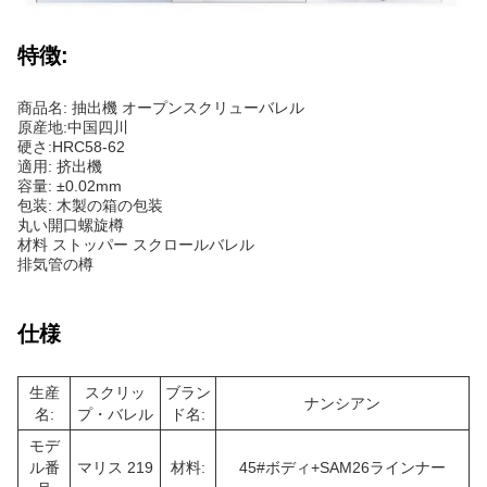
特徴:
商品名: 抽出機 オープンスクリューバレル
原産地:中国四川
硬さ:HRC58-62
適用: 挤出機
容量: ±0.02mm
包装: 木製の箱の包装
丸い開口螺旋樽
材料 ストッパー スクロールバレル
排気管の樽
仕様
生産
スクリッ
ブラン
ナンシアン
名:
プ・バレル
ド名:
モデ
ル番
マリス 219
材料:
45#ボディ+SAM26ラインナー