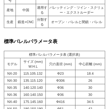
号
適用す
パレッティング・ツイン・スクリュ
産地
中国
る
ー・エクストルーダー
分類す
生産
鍛造+CNC
オープン・バレルと閉鎖・バレル
る
標準バレルパラメータ表
標準バレルパラメータ表 (選択表)
サイズ (mm)
モデル
穴の直径 (mm)
中心距離 (mm)
W.H.L
NX-20
115.105.132
Φ23
18.4
NX-30
135.115.120
Φ306
26
NX-35
140.120.140
Φ36
30
NX-36
160.140.150
Φ36
30
NX-40
175.145.160
Φ416
34.5
NX-50
190.150.190
Φ51
42