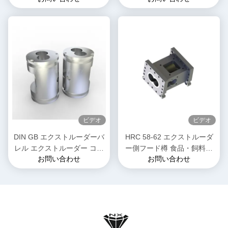
50mm~300mm 長さ3500mm
ューセグメント
ビデオ
ビデオ
DIN GB エクストルーダーバ
HRC 58-62 エクストルーダ
レル エクストルーダー コン
ー側フード樽 食品・飼料産
お問い合わせ
お問い合わせ
ビバレル エクストルーショ
業用 磨き
ン ツインスクリュー エクス
トルーション