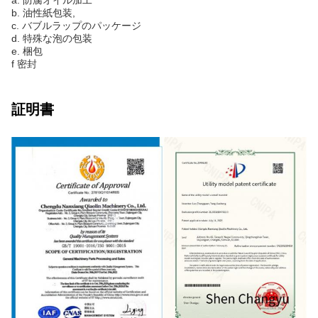
b. 油性紙包装,
c. バブルラップのパッケージ
d. 特殊な泡の包装
e. 梱包
f 密封
証明書