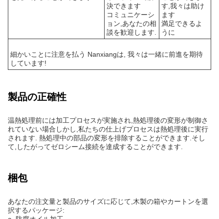
決できます
す,我々は助け
コミュニケーシ
ます
ョン,あなたの相
満足できるよ
談を歓迎します.
うに
細かいことに注意を払う Nanxiangは, 我々は一緒に前進を期待
しています!
製品の正確性
温熱処理前には加工プロセスが実施され,熱処理後の変形が制御さ
れていない場合しかし,私たちの仕上げプロセスは熱処理後に実行
されます. 熱処理中の部品の変形を排除することができます.そし
て,したがってゼロシーム接続を達成することができます.
梱包
あなたの注文量と製品のサイズに応じて,木製の箱やカートンを選
択するパッケージ:
a. 防腐オイル加工