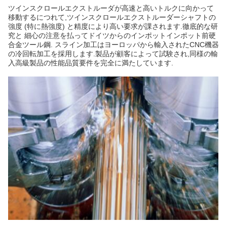
ツインスクロールエクストルーダが高速と高いトルクに向かって
移動するにつれて,ツインスクロールエクストルーダーシャフトの
強度 (特に熱強度) と精度により高い要求が課されます.徹底的な研
究と 細心の注意を払ってドイツからのインポットインポット前硬
合金ツール鋼. スライン加工はヨーロッパから輸入されたCNC機器
の冷回転加工を採用します.製品が顧客によって試験され,同様の輸
入高級製品の性能品質要件を完全に満たしています.