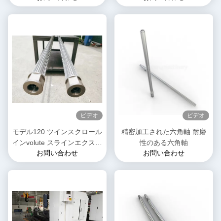
のスプライン
冷たいローリング 脊柱 シャ
フト 部品
ビデオ
ビデオ
モデル120 ツインスクロール
精密加工された六角軸 耐磨
インvolute スラインエクスト
性のある六角軸
お問い合わせ
お問い合わせ
ルーダーシャフト ペットフ
ードの複合用