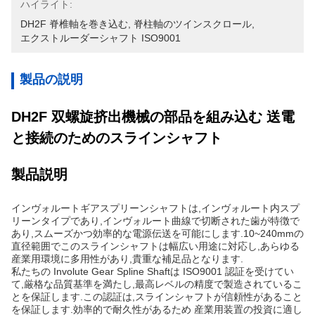
ハイライト:
DH2F 脊椎軸を巻き込む
, 
脊柱軸のツインスクロール
, 
エクストルーダーシャフト ISO9001
製品の説明
DH2F 双螺旋挤出機械の部品を組み込む 送電
と接続のためのスラインシャフト
製品説明
インヴォルートギアスプリーンシャフトは,インヴォルート内スプ
リーンタイプであり,インヴォルート曲線で切断された歯が特徴で
あり,スムーズかつ効率的な電源伝送を可能にします.10~240mmの
直径範囲でこのスラインシャフトは幅広い用途に対応し,あらゆる
産業用環境に多用性があり,貴重な補足品となります.
私たちの Involute Gear Spline Shaftは ISO9001 認証を受けてい
て,厳格な品質基準を満たし,最高レベルの精度で製造されているこ
とを保証します.この認証は,スラインシャフトが信頼性があること
を保証します.効率的で耐久性があるため 産業用装置の投資に適し