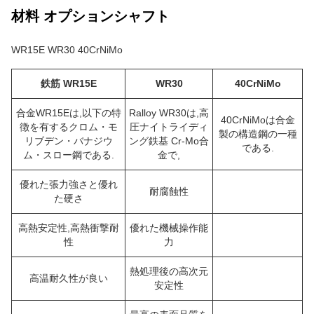
材料 オプションシャフト
WR15E WR30 40CrNiMo
鉄筋 WR15E
WR30
40CrNiMo
合金WR15Eは,以下の特
Ralloy WR30は,高
40CrNiMoは合金
徴を有するクロム・モ
圧ナイトライディ
製の構造鋼の一種
リブデン・バナジウ
ング鉄基 Cr-Mo合
である.
ム・スロー鋼である.
金で,
優れた張力強さと優れ
耐腐蝕性
た硬さ
高熱安定性,高熱衝撃耐
優れた機械操作能
性
力
熱処理後の高次元
高温耐久性が良い
安定性