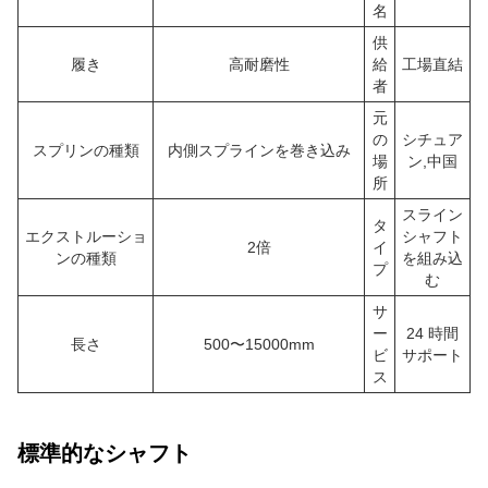
名
供
履き
高耐磨性
給
工場直結
者
元
の
シチュア
スプリンの種類
内側スプラインを巻き込み
場
ン,中国
所
スライン
タ
エクストルーショ
シャフト
2倍
イ
ンの種類
を組み込
プ
む
サ
ー
24 時間
長さ
500〜15000mm
ビ
サポート
ス
標準的なシャフト