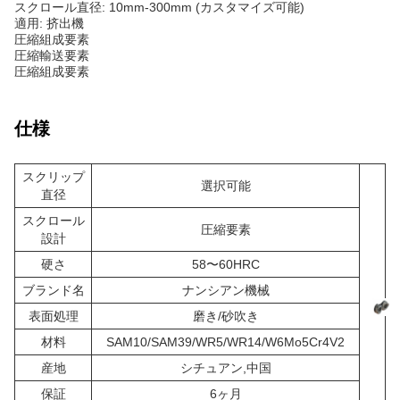
スクロール直径: 10mm-300mm (カスタマイズ可能)
適用: 挤出機
圧縮組成要素
圧縮輸送要素
圧縮組成要素
仕様
スクリップ
選択可能
直径
スクロール
圧縮要素
設計
硬さ
58〜60HRC
ブランド名
ナンシアン機械
表面処理
磨き/砂吹き
材料
SAM10/SAM39/WR5/WR14/W6Mo5Cr4V2
産地
シチュアン,中国
保証
6ヶ月