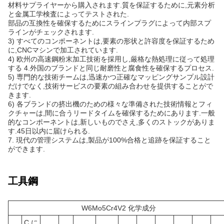
材料サプライヤーから購入されます.質を保証するために,元素分析
と金属工学検査によってテストされた.
部品の互換性を確保するためにスラインプラグによって内部スプ
ラインがチェックされます.
3) すべてのコンポーネントは,要素の形状と許容度を保証するため
に,CNCマシンで加工されています.
4) 欧州の高速鋼粉末加工技術を採用し,厳格な熱処理に従って処理
する 4.外国のブランドと同じ耐磨性と腐食性を確保するプロセス.
5) 専門的な技術チームは,迅速かつ正確なマッピングサンプル設計
だけでなく,技術サービスの要素の組み合わせを提供することがで
きます.
6) 各ブランドの挤出機のための様々な準備された技術情報とフィ
クチャーは,間に合うリードタイムを確保するためにあります.一般
的なコンポーネントは,新しいものでさえ,多くのストックがありま
す.45日以内に届けられる.
7. 現代の管理システムは,製品が100%合格と追跡を保証すること
ができます.
工具鋼
W6Mo5Cr4V2 化学成分
C に