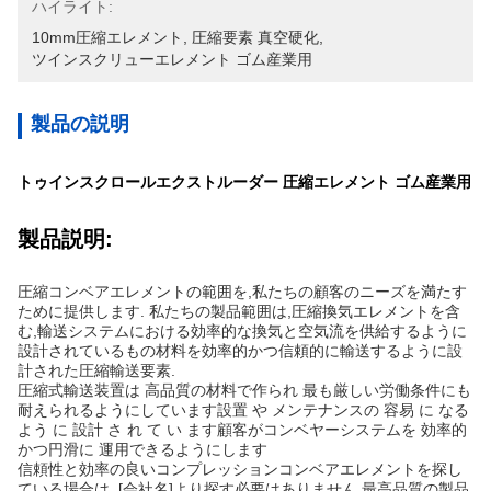
ハイライト:
10mm圧縮エレメント
, 
圧縮要素 真空硬化
, 
ツインスクリューエレメント ゴム産業用
製品の説明
トゥインスクロールエクストルーダー 圧縮エレメント ゴム産業用
製品説明:
圧縮コンベアエレメントの範囲を,私たちの顧客のニーズを満たす
ために提供します. 私たちの製品範囲は,圧縮換気エレメントを含
む,輸送システムにおける効率的な換気と空気流を供給するように
設計されているもの材料を効率的かつ信頼的に輸送するように設
計された圧縮輸送要素.
圧縮式輸送装置は 高品質の材料で作られ 最も厳しい労働条件にも
耐えられるようにしています設置 や メンテナンスの 容易 に なる
よう に 設計 さ れ て い ます顧客がコンベヤーシステムを 効率的
かつ円滑に 運用できるようにします
信頼性と効率の良いコンプレッションコンベアエレメントを探し
ている場合は, [会社名]より探す必要はありません.最高品質の製品