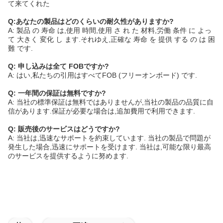
て来てくれた
Q:あなたの製品はどのくらいの耐久性がありますか?
A: 製品 の 寿命 は,使用 時間,使用 さ れ た 材料,労働 条件 に よっ
て 大きく 変化 し ます.それゆえ,正確な 寿命 を 提供 する の は 困
難 です.
Q: 申し込みは全て FOBですか?
A: はい,私たちの引用はすべてFOB (フリーオンボード) です.
Q: 一年間の保証は無料ですか?
A: 当社の標準保証は無料ではありませんが,当社の製品の品質に自
信があります.保証が必要な場合は,追加費用で利用できます.
Q: 販売後のサービスはどうですか?
A: 当社は,迅速なサポートを約束しています. 当社の製品で問題が
発生した場合,迅速にサポートを受けます. 当社は,可能な限り最高
のサービスを提供するように努めます.