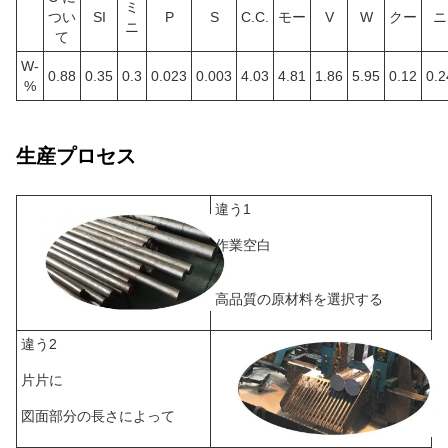
ミ
つい
SI
P
S
C.C.
モー
V
W
クー
ニ
ニ
て
W-
0.88
0.35
0.3
0.023
0.003
4.03
4.81
1.86
5.95
0.12
0.2
%
生産プロセス
違う1
作業空白
高品質の原材料を選択する
違う2
片片に
図面部分の長さによって