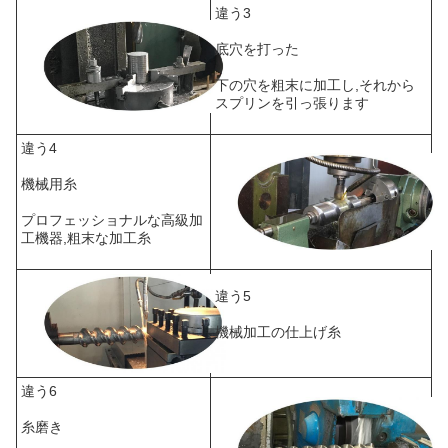
違う3
底穴を打った
下の穴を粗末に加工し,それから
スプリンを引っ張ります
違う4
機械用糸
プロフェッショナルな高級加
工機器,粗末な加工糸
違う5
機械加工の仕上げ糸
違う6
糸磨き